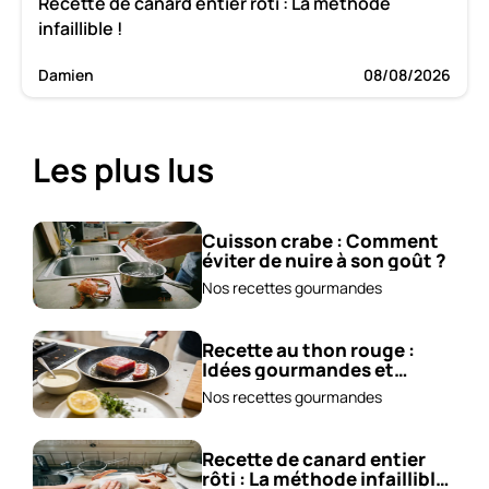
Recette de canard entier rôti : La méthode
infaillible !
Damien
08/08/2026
Les plus lus
Cuisson crabe : Comment
éviter de nuire à son goût ?
Nos recettes gourmandes
Recette au thon rouge :
Idées gourmandes et
accompagnements !
Nos recettes gourmandes
Recette de canard entier
rôti : La méthode infaillible