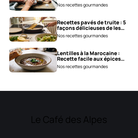
!
Nos recettes gourmandes
Recettes pavés de truite : 5
façons délicieuses de les
cuisiner !
Nos recettes gourmandes
Lentilles à la Marocaine :
Recette facile aux épices
et carottes!
Nos recettes gourmandes
Le Café des Alpes