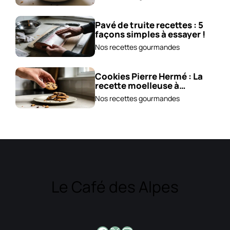
Pavé de truite recettes : 5
façons simples à essayer !
Nos recettes gourmandes
Cookies Pierre Hermé : La
recette moelleuse à
adopter !
Nos recettes gourmandes
Le Café des Alpes