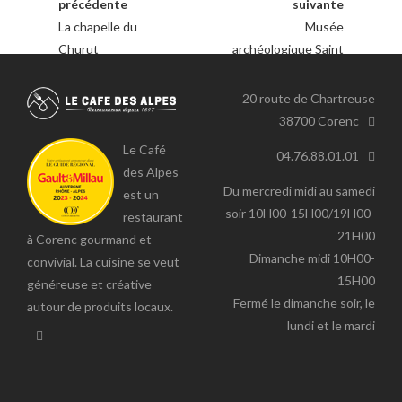
précédente
suivante
La chapelle du
Musée
Churut
archéologique Saint
Laurent - Grenoble
20 route de Chartreuse
38700 Corenc
Le Café
04.76.88.01.01
des Alpes
Du mercredi midi au samedi
est un
soir 10H00-15H00/19H00-
restaurant
21H00
à Corenc gourmand et
Dimanche midi 10H00-
convivial. La cuisine se veut
15H00
généreuse et créative
Fermé le dimanche soir, le
autour de produits locaux.
lundi et le mardi