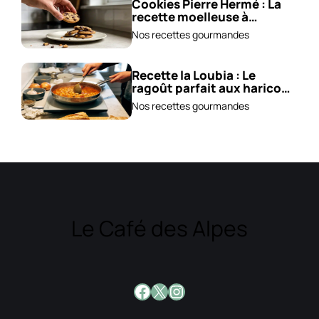
Cookies Pierre Hermé : La
recette moelleuse à
adopter !
Nos recettes gourmandes
Recette la Loubia : Le
ragoût parfait aux haricots
blancs !
Nos recettes gourmandes
Le Café des Alpes
Facebook
X
Instagram