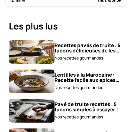
Damien
08/05/2026
Les plus lus
Recettes pavés de truite : 5
façons délicieuses de les
cuisiner !
Nos recettes gourmandes
Lentilles à la Marocaine :
Recette facile aux épices
et carottes!
Nos recettes gourmandes
Pavé de truite recettes : 5
façons simples à essayer !
Nos recettes gourmandes