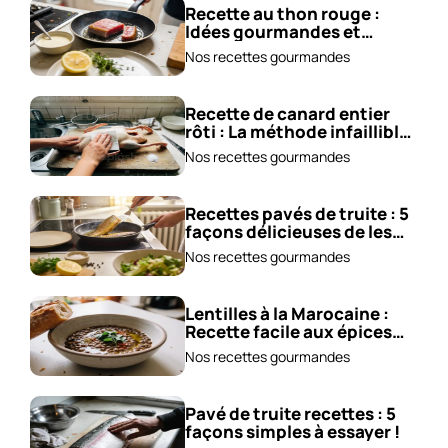
Recette au thon rouge :
Idées gourmandes et
accompagnements !
Nos recettes gourmandes
Recette de canard entier
rôti : La méthode infaillible
!
Nos recettes gourmandes
Recettes pavés de truite : 5
façons délicieuses de les
cuisiner !
Nos recettes gourmandes
Lentilles à la Marocaine :
Recette facile aux épices
et carottes!
Nos recettes gourmandes
Pavé de truite recettes : 5
façons simples à essayer !