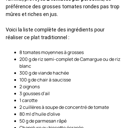
préférence des grosses tomates rondes pas trop
mûres et riches en jus.
Voici la liste complète des ingrédients pour
réaliser ce plat traditionnel :
8 tomates moyennes à grosses
200 g de riz semi-complet de Camargue ou de riz
blanc
300 g de viande hachée
100 g de chair à saucisse
2 oignons
3 gousses d’ail
1 carotte
2 cuillères à soupe de concentré de tomate
80 ml d’huile d’olive
50 g de parmesan râpé
Chapelure ou biscotte écrasée