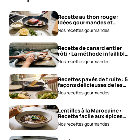
Recette au thon rouge :
Idées gourmandes et
accompagnements !
Nos recettes gourmandes
Recette de canard entier
rôti : La méthode infaillible
!
Nos recettes gourmandes
Recettes pavés de truite : 5
façons délicieuses de les
cuisiner !
Nos recettes gourmandes
Lentilles à la Marocaine :
Recette facile aux épices
et carottes!
Nos recettes gourmandes