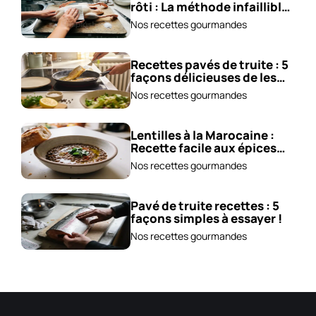
rôti : La méthode infaillible
!
Nos recettes gourmandes
Recettes pavés de truite : 5
façons délicieuses de les
cuisiner !
Nos recettes gourmandes
Lentilles à la Marocaine :
Recette facile aux épices
et carottes!
Nos recettes gourmandes
Pavé de truite recettes : 5
façons simples à essayer !
Nos recettes gourmandes