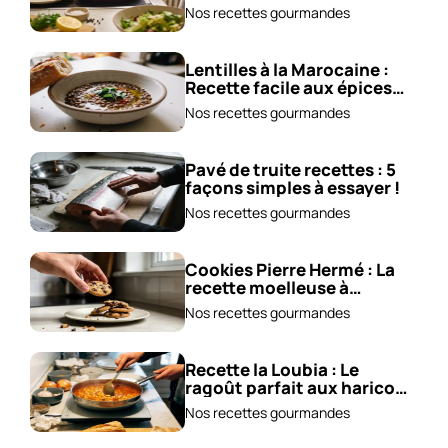
cuisiner !
Nos recettes gourmandes
Lentilles à la Marocaine :
Recette facile aux épices
et carottes!
Nos recettes gourmandes
Pavé de truite recettes : 5
façons simples à essayer !
Nos recettes gourmandes
Cookies Pierre Hermé : La
recette moelleuse à
adopter !
Nos recettes gourmandes
Recette la Loubia : Le
ragoût parfait aux haricots
blancs !
Nos recettes gourmandes