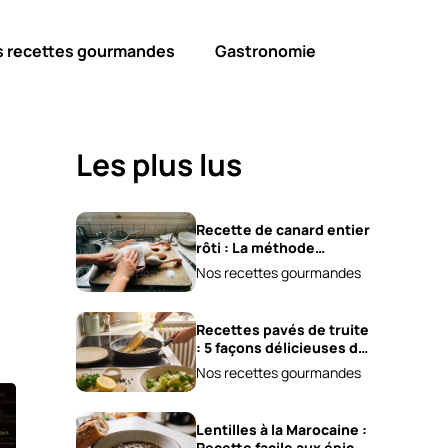
s recettes gourmandes
Gastronomie
Les plus lus
Recette de canard entier
rôti : La méthode
infaillible !
Nos recettes gourmandes
Recettes pavés de truite
: 5 façons délicieuses de
les cuisiner !
Nos recettes gourmandes
Lentilles à la Marocaine :
Recette facile aux épices