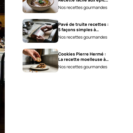
et carottes!
Nos recettes gourmandes
Pavé de truite recettes :
5 façons simples à
essayer !
Nos recettes gourmandes
Cookies Pierre Hermé :
La recette moelleuse à
adopter !
Nos recettes gourmandes