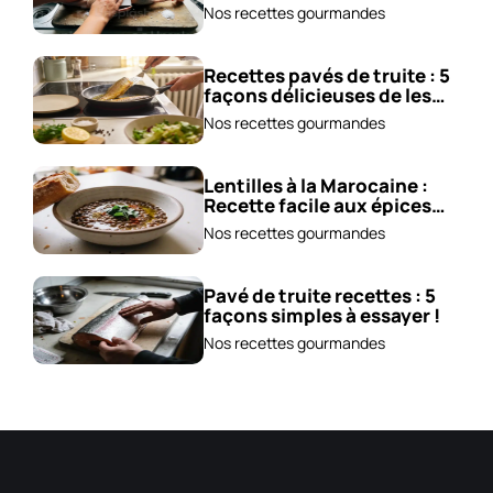
!
Nos recettes gourmandes
Recettes pavés de truite : 5
façons délicieuses de les
cuisiner !
Nos recettes gourmandes
Lentilles à la Marocaine :
Recette facile aux épices
et carottes!
Nos recettes gourmandes
Pavé de truite recettes : 5
façons simples à essayer !
Nos recettes gourmandes