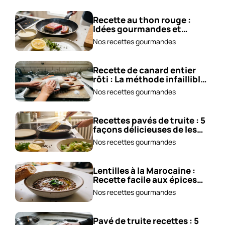
Recette au thon rouge :
Idées gourmandes et
accompagnements !
Nos recettes gourmandes
Recette de canard entier
rôti : La méthode infaillible
!
Nos recettes gourmandes
Recettes pavés de truite : 5
façons délicieuses de les
cuisiner !
Nos recettes gourmandes
Lentilles à la Marocaine :
Recette facile aux épices
et carottes!
Nos recettes gourmandes
Pavé de truite recettes : 5