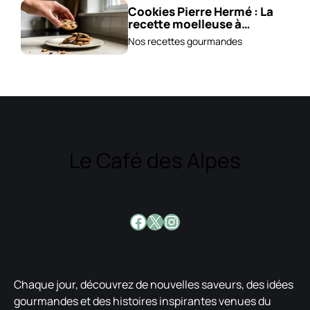
Cookies Pierre Hermé : La
recette moelleuse à
adopter !
Nos recettes gourmandes
Le Café des Alpes
Facebook
X
Instagram
Chaque jour, découvrez de nouvelles saveurs, des idées
gourmandes et des histoires inspirantes venues du