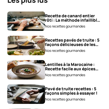
Recette de canard entier
rôti : La méthode infaillible
!
Nos recettes gourmandes
Recettes pavés de truite : 5
façons délicieuses de les
cuisiner !
Nos recettes gourmandes
Lentilles à la Marocaine :
Recette facile aux épices
et carottes!
Nos recettes gourmandes
Pavé de truite recettes : 5
façons simples à essayer !
Nos recettes gourmandes