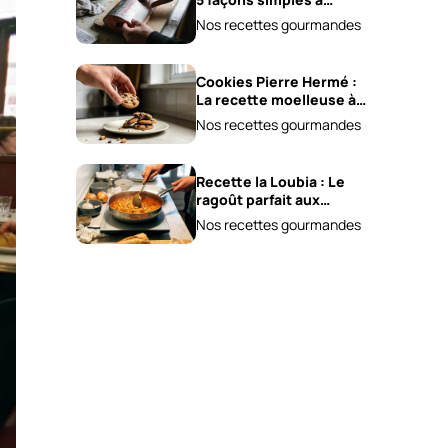
essayer !
Nos recettes gourmandes
Cookies Pierre Hermé :
La recette moelleuse à
adopter !
Nos recettes gourmandes
Recette la Loubia : Le
ragoût parfait aux
haricots blancs !
Nos recettes gourmandes