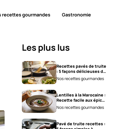
s recettes gourmandes
Gastronomie
Les plus lus
Recettes pavés de truite
: 5 façons délicieuses de
les cuisiner !
Nos recettes gourmandes
Lentilles à la Marocaine :
Recette facile aux épices
et carottes!
Nos recettes gourmandes
Pavé de truite recettes :
5 façons simples à