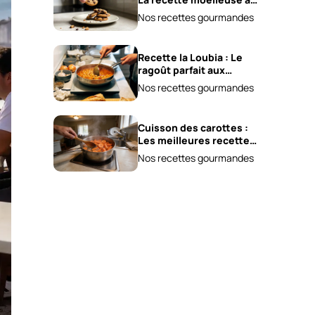
adopter !
Nos recettes gourmandes
Recette la Loubia : Le
ragoût parfait aux
haricots blancs !
Nos recettes gourmandes
Cuisson des carottes :
Les meilleures recettes
à tester !
Nos recettes gourmandes