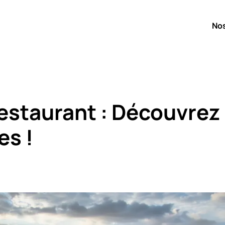
No
estaurant : Découvrez
es !