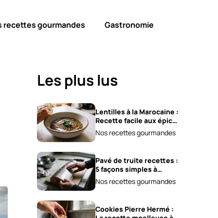
s recettes gourmandes
Gastronomie
Les plus lus
Lentilles à la Marocaine :
Recette facile aux épices
et carottes!
Nos recettes gourmandes
Pavé de truite recettes :
5 façons simples à
essayer !
Nos recettes gourmandes
Cookies Pierre Hermé :
La recette moelleuse à