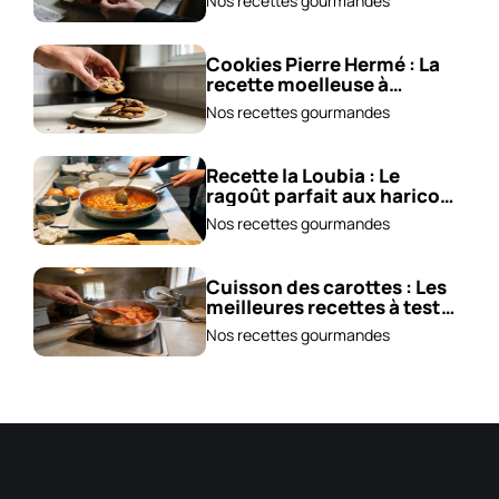
Nos recettes gourmandes
Cookies Pierre Hermé : La
recette moelleuse à
adopter !
Nos recettes gourmandes
Recette la Loubia : Le
ragoût parfait aux haricots
blancs !
Nos recettes gourmandes
Cuisson des carottes : Les
meilleures recettes à tester
!
Nos recettes gourmandes